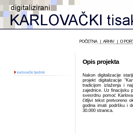
POČETNA
|
ARHIV
|
O POR
Opis projekta
karlovački tjednik
Nakon digitalizacije sta
projekt digitalizacije "
tradicijom izlaženja i n
zajednice. Uz finacijsku 
svesrdnu pomoć Karlovačk
čitljivi tekst pretvoren
godina imati podršku i do
30.000 stranica.