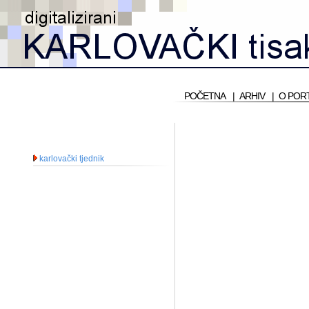
POČETNA
|
ARHIV
|
O POR
karlovački tjednik