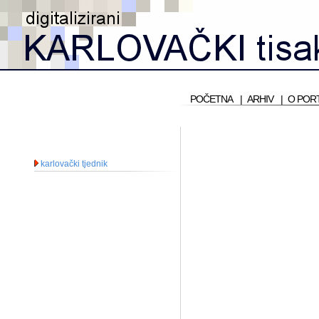
POČETNA
|
ARHIV
|
O POR
karlovački tjednik