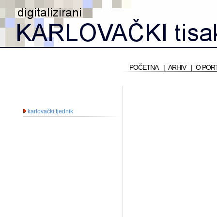
POČETNA
|
ARHIV
|
O POR
karlovački tjednik