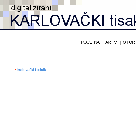
POČETNA
|
ARHIV
|
O POR
karlovački tjednik