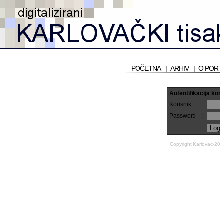
POČETNA
|
ARHIV
|
O POR
Autentifikacija ko
Korisnik
:
Password
:
Copyright Karlovac-2