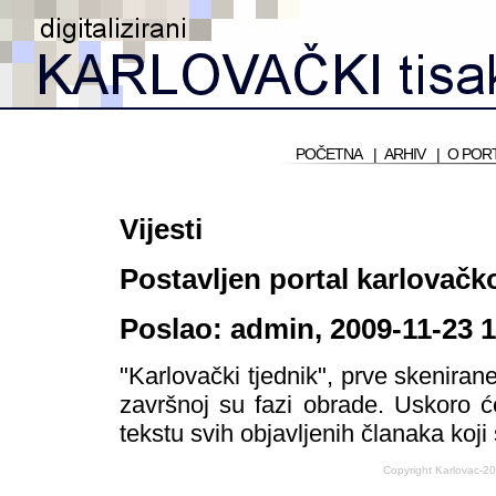
POČETNA
|
ARHIV
|
O POR
Vijesti
Postavljen portal karlovačk
Poslao: admin, 2009-11-23 1
"Karlovački tjednik", prve skenira
završnoj su fazi obrade. Uskoro 
tekstu svih objavljenih članaka koji
Copyright Karlovac-2