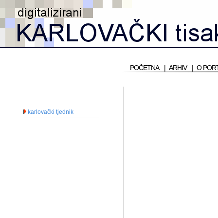
POČETNA
|
ARHIV
|
O POR
karlovački tjednik